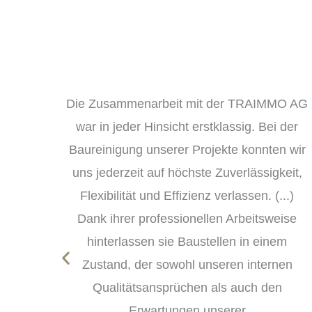
MO AG
Wir haben seit mehr als drei Jahren
 der
Erfahrung mit den
n wir
Reinigungsdienstleistungen von Traimmo.
eit,
Die Arbeiten werden immer sehr
..)
zuverlässig, persönlich und stets tadellos
ise
erfüllt. Wir können Traimmo nur
em
weiterempfehlen. RA Simon Gassmann, VR
en
GRAG
n