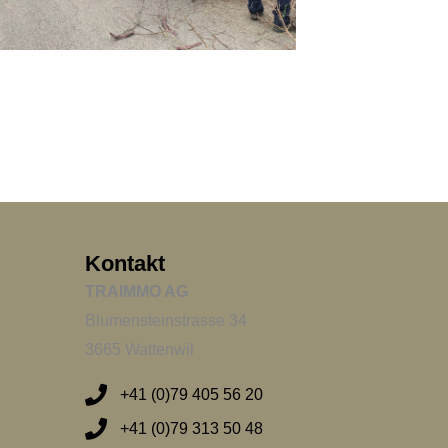
Kontakt
TRAIMMO AG
Blumensteinstrasse 34
3665 Wattenwil
+41 (0)79 405 56 20
+41 (0)79 313 50 48