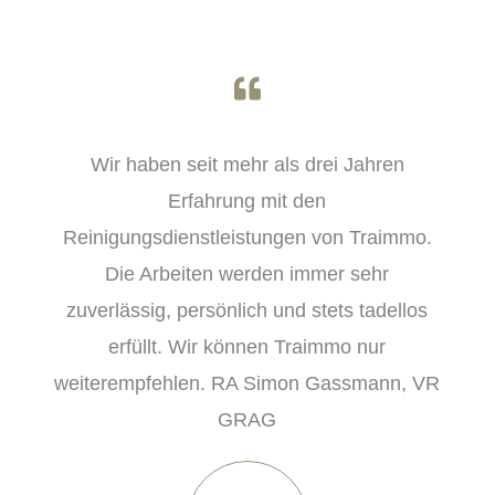
Dank dem wöchentlichen Rundgang der
TRAIMMO-Frauen bleibt unser
Familienhaushalt sauber und ordentlich. Wir
schätzen den unkomplizierten, freundlichen
Umgang und können diese Dienste absolut
weiterempfehlen.
Familie Hofer