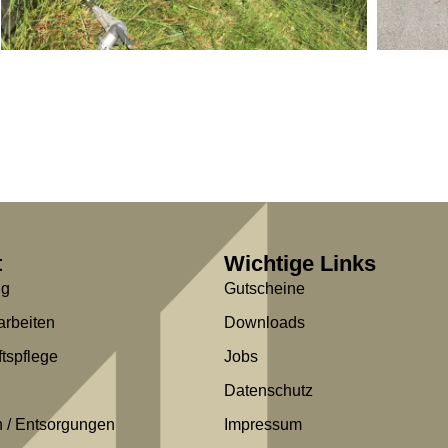
t
Wichtige Links
ng
Gutscheine
arbeiten
Downloads
tspflege
Jobs
Datenschutz
/ Entsorgungen
Impressum