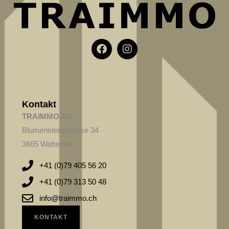
F
I
a
n
c
s
e
t
b
a
o
g
o
r
k
a
Kontakt
m
TRAIMMO AG
Blumensteinstrasse 34
3665 Wattenwil
+41 (0)79 405 56 20
+41 (0)79 313 50 48
info@traimmo.ch
KONTAKT